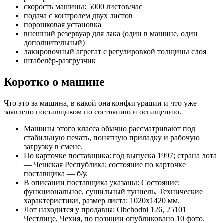
скорость машины: 5000 листов/час
подача с контролем двух листов
порошковая установка
внешний резервуар для лака (один в машине, один
дополнительный)
лакировочный агрегат с регулировкой толщины слоя
штабелёр-разгрузчик
Коротко о машине
Что это за машина, в какой она конфигурации и что уже
заявлено поставщиком по состоянию и оснащению.
Машины этого класса обычно рассматривают под
стабильную печать, понятную приладку и рабочую
загрузку в смене.
По карточке поставщика: год выпуска 1997; страна лота
— Чешская Республика; состояние по карточке
поставщика — б/у.
В описании поставщика указаны: Состояние:
функциональное, сушильный туннель, Технические
характеристики, размер листа: 1020x1420 мм.
Лот находится у продавца: Obchodni 126, 25101
Честлице, Чехия, по позиции опубликовано 10 фото.