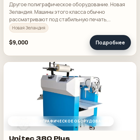
Другое полиграфическое оборудование. Новая
Зеландия. Машины этого класса обычно
рассматривают под стабильную печать,
понятную приладку и рабочую загрузку в смене.
Новая Зеландия
$9,000
Подробнее
ДРУГОЕ ПОЛИГРАФИЧЕСКОЕ ОБОРУДОВАНИЕ
Unitec 380 Plus