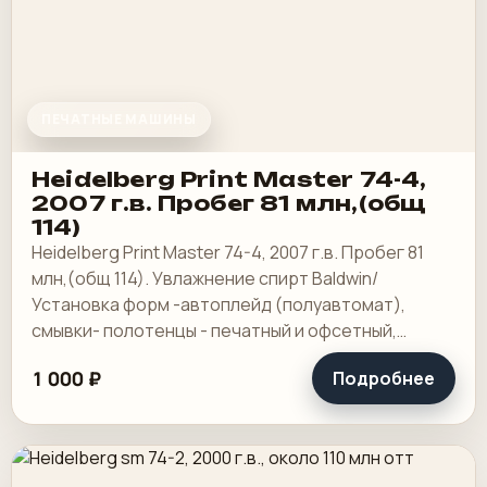
ПЕЧАТНЫЕ МАШИНЫ
Heidelberg Print Master 74-4,
2007 г.в. Пробег 81 млн,(общ
114)
Heidelberg Print Master 74-4, 2007 г.в. Пробег 81
млн,(общ 114). Увлажнение спирт Baldwin/
Установка форм -автоплейд (полуавтомат),
смывки- полотенцы - печатный и офсетный,
выносной пульт ClassicCenter -PM74 - краски и.
1 000 ₽
Подробнее