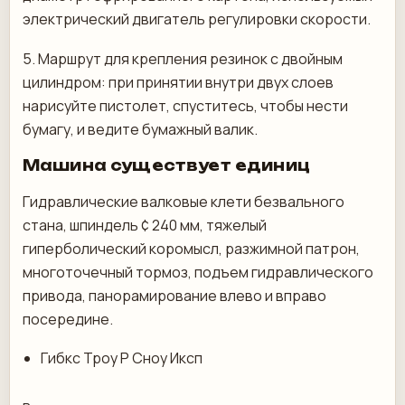
электрический двигатель регулировки скорости.
5.⁠ ⁠Маршрут для крепления резинок с двойным
цилиндром: при принятии внутри двух слоев
нарисуйте пистолет, спуститесь, чтобы нести
бумагу, и ведите бумажный валик.
Машина существует единиц
Гидравлические валковые клети безвального
стана, шпиндель ¢ 240 мм, тяжелый
гиперболический коромысл, разжимной патрон,
многоточечный тормоз, подъем гидравлического
привода, панорамирование влево и вправо
посередине.
Гибкс Троу Р Сноу Иксп