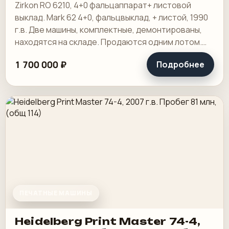
фальцвыклад + листой
Zirkon RO 6210, 4+0 фальцаппарат+ листовой
выклад
выклад. Мark 62 4+0, фальцвыклад, + листой, 1990
г.в. Две машины, комплектные, демонтированы,
находятся на складе. Продаются одним лотом.
Как есть.
1 700 000 ₽
Подробнее
ПЕЧАТНЫЕ МАШИНЫ
Heidelberg Print Master 74-4,