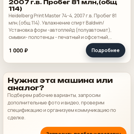
2007 г.в. Пробег 81 млн,(общ
114)
Heidelberg Print Master 74-4, 2007 г.в. Пробег 81
млн,(общ 114). Увлажнение спирт Baldwin/
Установка форм -автоплейд (полуавтомат),
смывки- полотенцы - печатный и офсетный,
выносной пульт ClassicCenter -PM74 - краски и.
1 000 ₽
Подробнее
Нужна эта машина или
аналог?
Подберем рабочие варианты, запросим
дополнительные фото и видео, проверим
спецификацию и организуем коммуникацию по
сделке.