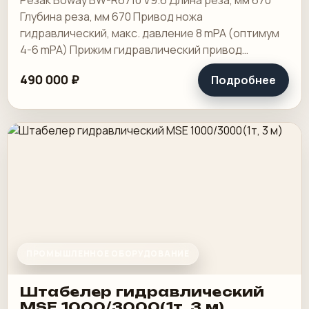
Глубина реза, мм 670 Привод ножа
гидравлический, макс. давление 8 mPA (оптимум
4-6 mPA) Прижим гидравлический привод
Комплектация подставка (тумбочка)
490 000 ₽
Подробнее
Минимальная глубина.
ПРОМЫШЛЕННОЕ ОБОРУДОВАНИЕ
Штабелер гидравлический
MSE 1000/3000(1т, 3 м)