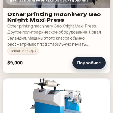
ДРУГОЕ ПОЛИГРАФИЧЕСКОЕ ОБОРУДОВАНИЕ
Other printing machinery Geo
Knight Maxi-Press
Other printing machinery Geo Knight Maxi-Press.
Другое полиграфическое оборудование. Новая
Зеландия. Машины этого класса обычно
рассматривают под стабильную печать,
понятную приладку и рабочую загрузку в смене.
Новая Зеландия
$9,000
Подробнее