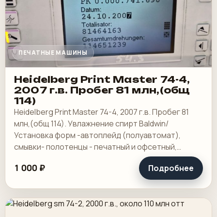
ПЕЧАТНЫЕ МАШИНЫ
Heidelberg Print Master 74-4,
2007 г.в. Пробег 81 млн,(общ
114)
Heidelberg Print Master 74-4, 2007 г.в. Пробег 81
млн,(общ 114). Увлажнение спирт Baldwin/
Установка форм -автоплейд (полуавтомат),
смывки- полотенцы - печатный и офсетный,
выносной пульт ClassicCenter -PM74 - краски и.
1 000 ₽
Подробнее