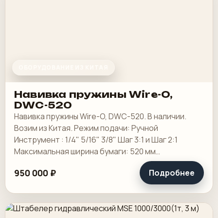
ОБОРУДОВАНИЕ ИЗ КИТАЯ
Навивка пружины Wire-O,
DWC-520
Навивка пружины Wire-O, DWC-520. В наличии.
Возим из Китая. Режим подачи: Ручной
Инструмент : 1/4" 5/16" 3/8" Шаг 3:1 и Шаг 2:1
Максимальная ширина бумаги: 520 мм
Максимальная ширина переплета: 507 мм
950 000 ₽
Подробнее
Минимальная ширина.