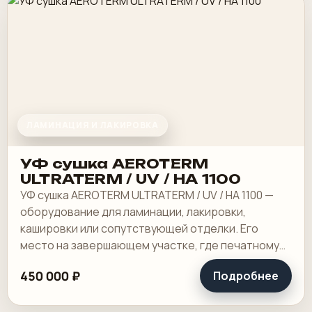
ЛАМИНАЦИЯ И ЛАКИРОВКА
УФ сушка AEROTERM
ULTRATERM / UV / HA 1100
УФ сушка AEROTERM ULTRATERM / UV / HA 1100 —
оборудование для ламинации, лакировки,
кашировки или сопутствующей отделки. Его
место на завершающем участке, где печатному
листу или картону нужно придать жесткость,
450 000 ₽
Подробнее
защиту.