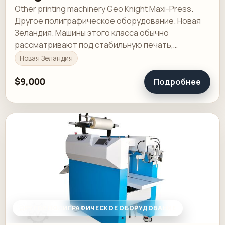
Other printing machinery Geo Knight Maxi-Press.
Другое полиграфическое оборудование. Новая
Зеландия. Машины этого класса обычно
рассматривают под стабильную печать,
понятную приладку и рабочую загрузку в смене.
Новая Зеландия
$9,000
Подробнее
ДРУГОЕ ПОЛИГРАФИЧЕСКОЕ ОБОРУДОВАНИЕ