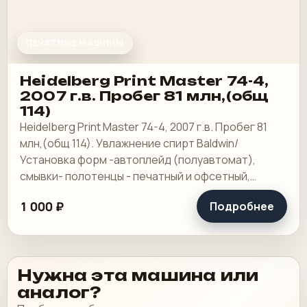
ПЕЧАТНЫЕ МАШИНЫ
Heidelberg Print Master 74-4,
2007 г.в. Пробег 81 млн,(общ
114)
Heidelberg Print Master 74-4, 2007 г.в. Пробег 81
млн,(общ 114). Увлажнение спирт Baldwin/
Установка форм -автоплейд (полуавтомат),
смывки- полотенцы - печатный и офсетный,
выносной пульт ClassicCenter -PM74 - краски и.
1 000 ₽
Подробнее
Нужна эта машина или
аналог?