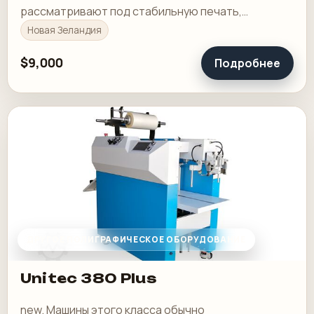
рассматривают под стабильную печать,
понятную приладку и рабочую загрузку в смене.
Новая Зеландия
$9,000
Подробнее
ДРУГОЕ ПОЛИГРАФИЧЕСКОЕ ОБОРУДОВАНИЕ
Unitec 380 Plus
new. Машины этого класса обычно