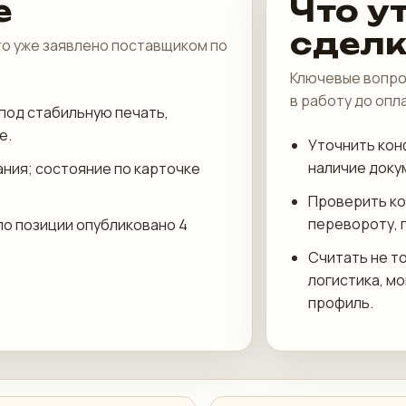
е
Что у
сдел
что уже заявлено поставщиком по
Ключевые вопро
в работу до опл
под стабильную печать,
е.
Уточнить кон
наличие доку
ания; состояние по карточке
Проверить ко
перевороту, 
по позиции опубликовано 4
Считать не то
логистика, м
профиль.