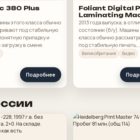
c 380 Plus
Foliant Digital 
Laminating Ma
шины этого класса обычно
2013 года выпуска, в отл
ривают под стабильную
состоянии (б/у). Машины
понятную приладку и
класса обычно рассмат
загрузку в смене.
под стабильную печать,
понятную приладку и ра
Великобритания
Видео
загрузку в смене.
Подробнее
Подр
оссии