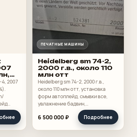
ПЕЧАТНЫЕ МАШИНЫ
t
Heidelberg sm 74-2,
007
2000 г.в., около 110
лн,
млн отт
-4, 2007
Heidelberg sm 74-2, 2000 г.в.,
4).
около 110 млн отт, установка
n/
форм автоплейд, смывки все,
ейд
увлажнение бадвин,
темперирования нет, короткий
6 500 000 ₽
обнее
Подробнее
выклад. Продавов нет, рубашки в
ьт
хорошем состоянии, таскалки и
ски и.
цепи в хорошем.