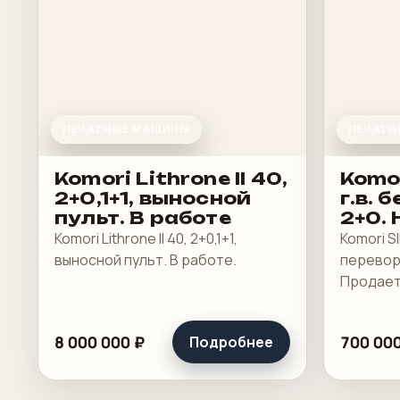
ПЕЧАТНЫЕ МАШИНЫ
ПЕЧАТН
Komori Lithrone II 40,
Komor
2+0,1+1, выносной
г.в. 
пульт. В работе
2+0. 
Прод
Komori Lithrone II 40, 2+0,1+1,
Komori SI
выносной пульт. В работе.
переворо
Продаетс
8 000 000 ₽
700 000
Подробнее