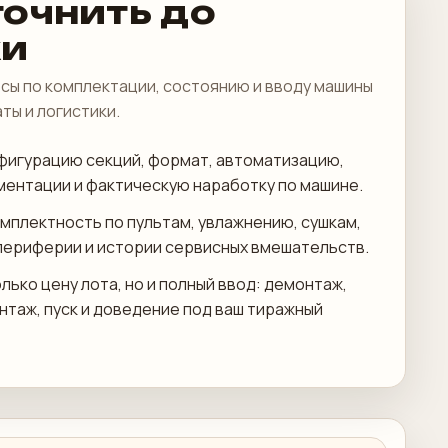
точнить до
ки
сы по комплектации, состоянию и вводу машины
аты и логистики.
фигурацию секций, формат, автоматизацию,
ментации и фактическую наработку по машине.
мплектность по пультам, увлажнению, сушкам,
периферии и истории сервисных вмешательств.
лько цену лота, но и полный ввод: демонтаж,
онтаж, пуск и доведение под ваш тиражный