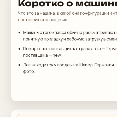
Коротко о машин
Что это за машина, в какой она конфигурации и 
состоянию и оснащению.
Машины этого класса обычно рассматривают 
понятную приладку и рабочую загрузку в смен
По карточке поставщика: страна лота — Герм
поставщика — new.
Лот находится у продавца: Шлиер, Германия, 
фото.