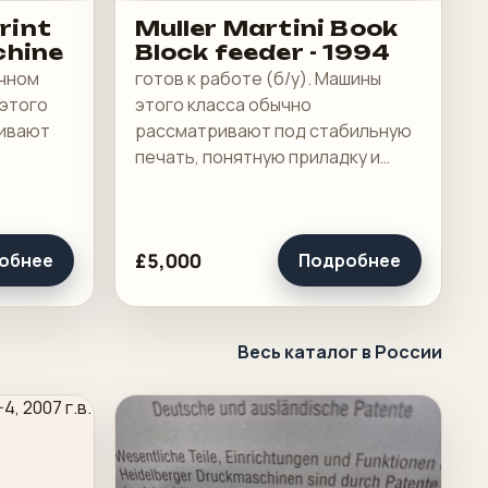
Print
Muller Martini Book
chine
Block feeder - 1994
ичном
готов к работе (б/у). Машины
 этого
этого класса обычно
ривают
рассматривают под стабильную
печать, понятную приладку и
бочую
рабочую загрузку в смене.
£5,000
обнее
Подробнее
Весь каталог в России