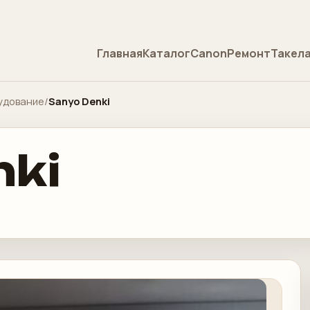
Главная
Каталог
Canon
Ремонт
Такел
удование
/
Sanyo Denki
nki