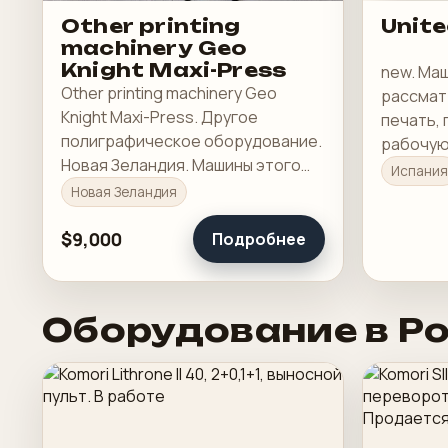
Other printing
Unite
machinery Geo
Knight Maxi-Press
new. Ма
Other printing machinery Geo
рассмат
Knight Maxi-Press. Другое
печать, 
полиграфическое оборудование.
рабочую 
Новая Зеландия. Машины этого
Испания
класса обычно рассматривают
Новая Зеландия
под стабильную печать,
понятную приладку и рабочую
$9,000
Подробнее
загрузку в смене.
Оборудование в Р