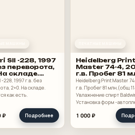
ЫЕ МАШИНЫ
ПЕЧАТНЫЕ МАШИНЫ
i SII -228, 1997
Heidelberg Prin
без переворота,
Master 74-4, 2
На складе.
г.в. Пробег 81 м
ается как есть
(общ 114)
I -228, 1997 г.в. без
Heidelberg Print Master 74
та, 2+0. На складе.
г.в. Пробег 81 млн,(общ 11
я как есть.
Увлажнение спирт Baldwi
Установка форм -автопл
(полуавтомат), смывки-
 ₽
1 000 ₽
Подробнее
Подр
полотенцы - печатный и
офсетный, выносной пул
ClassicCenter -PM74 - кра