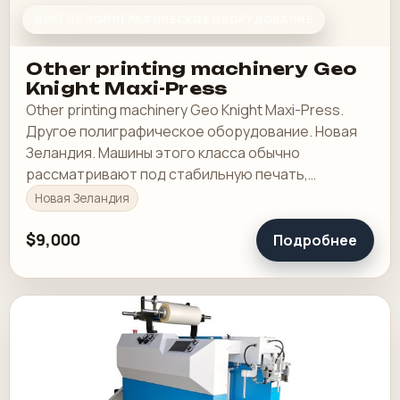
ДРУГОЕ ПОЛИГРАФИЧЕСКОЕ ОБОРУДОВАНИЕ
Other printing machinery Geo
Knight Maxi-Press
Other printing machinery Geo Knight Maxi-Press.
Другое полиграфическое оборудование. Новая
Зеландия. Машины этого класса обычно
рассматривают под стабильную печать,
понятную приладку и рабочую загрузку в смене.
Новая Зеландия
$9,000
Подробнее