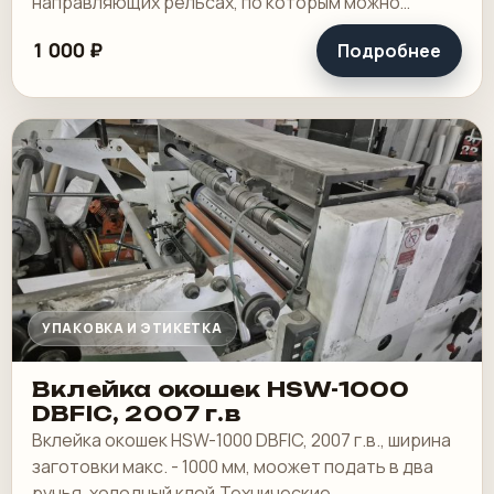
направляющих рельсах, по которым можно
передвигать секцию поперечной рубки и
1 000 ₽
Подробнее
рольную зарядку. Год выпуска.
УПАКОВКА И ЭТИКЕТКА
Вклейка окошек HSW-1000
DBFIC, 2007 г.в
Вклейка окошек HSW-1000 DBFIC, 2007 г.в., ширина
заготовки макс. - 1000 мм, моожет подать в два
ручья, холодный клей.Технические