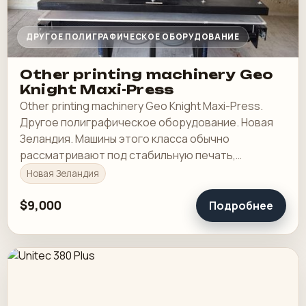
ДРУГОЕ ПОЛИГРАФИЧЕСКОЕ ОБОРУДОВАНИЕ
Other printing machinery Geo
Knight Maxi-Press
Other printing machinery Geo Knight Maxi-Press.
Другое полиграфическое оборудование. Новая
Зеландия. Машины этого класса обычно
рассматривают под стабильную печать,
понятную приладку и рабочую загрузку в смене.
Новая Зеландия
$9,000
Подробнее