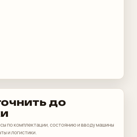
точнить до
ки
сы по комплектации, состоянию и вводу машины
аты и логистики.