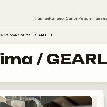
Главная
Каталог
Canon
Ремонт
Такел
ины
/
Soma Optima / GEARLESS
ima / GEAR