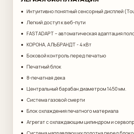
Интуитивно понятный сенсорный дисплей (To
Легкий доступ к веб-пути
FASTADAPT – автоматическая адаптация пол
КОРОНА, АЛЬБРАНДТ - 4 кВт
Боковой контроль перед печатью
Печатный блок
8-печатная дека
Центральный барабан диаметром 1450 мм.
Система газовой смерти
Блок охлаждения печатного материала
Агрегат с охлаждающим цилиндром и сервоп
Система направляющих полотна перед блок