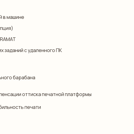
й в машине
опция)
NDRAMAT
 заданий с удаленного ПК
ьного барабана
мпенсации оттиска печатной платформы
абильность печати
)