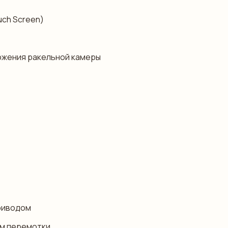
uch Screen)
ожения ракельной камеры
риводом
ом перемотки