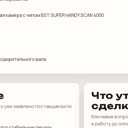
я камера с чипом BST SUPER HANDY SCAN 4000
асширительного вала
е
Что у
сдел
что уже заявлено поставщиком по
Ключевые вопро
в работу до опл
под стабильную печать,