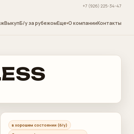
+7 (926) 225-34-47
аж
Выкуп
Б/у за рубежом
Еще
О компании
Контакты
LESS
в хорошем состоянии (б/у)