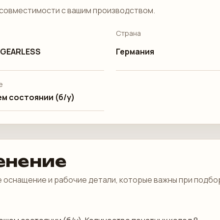
совместимости с вашим производством.
Страна
/ GEARLESS
Германия
е
м состоянии (б/у)
енение
 оснащение и рабочие детали, которые важны при подбо