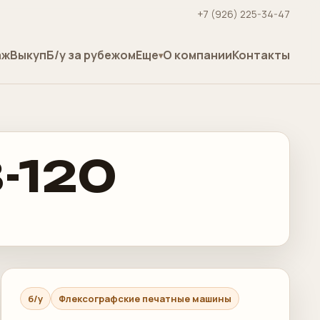
+7 (926) 225-34-47
аж
Выкуп
Б/у за рубежом
Еще
О компании
Контакты
-120
б/у
Флексографские печатные машины