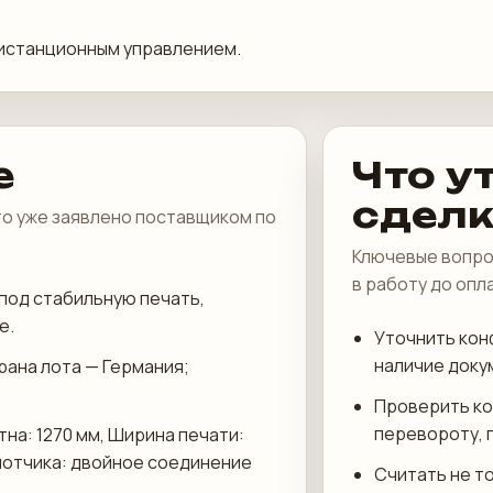
дистанционным управлением.
е
Что у
сдел
что уже заявлено поставщиком по
Ключевые вопро
в работу до опл
под стабильную печать,
е.
Уточнить кон
наличие доку
трана лота — Германия;
Проверить ко
перевороту, 
на: 1270 мм, Ширина печати:
змотчика: двойное соединение
Считать не то