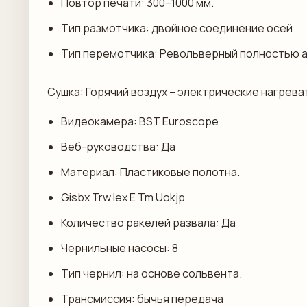
Повтор печати: 300–1000 мм.
Тип размотчика: двойное соединение осей
Тип перемотчика: Револьверный полностью 
Сушка: Горячий воздух – электрические нагрева
Видеокамера: BST Euroscope
Веб-руководства: Да
Материал: Пластиковые полотна.
Gisbx Trw Iex E Tm Uokjp
Количество ракелей развала: Да
Чернильные насосы: 8
Тип чернил: на основе сольвента.
Трансмиссия: бычья передача