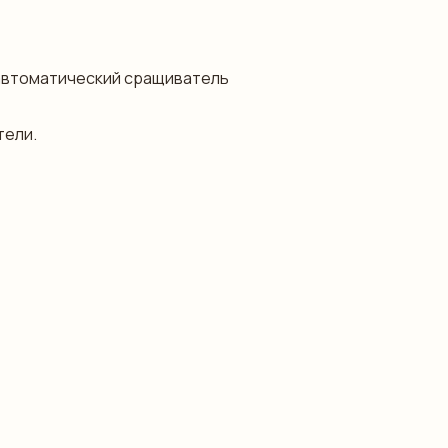
автоматический сращиватель
тели.