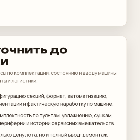
точнить до
ки
сы по комплектации, состоянию и вводу машины
аты и логистики.
фигурацию секций, формат, автоматизацию,
ментации и фактическую наработку по машине.
мплектность по пультам, увлажнению, сушкам,
периферии и истории сервисных вмешательств.
лько цену лота, но и полный ввод: демонтаж,