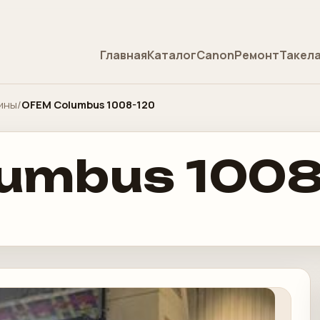
Главная
Каталог
Canon
Ремонт
Такел
ины
/
OFEM Columbus 1008-120
umbus 1008