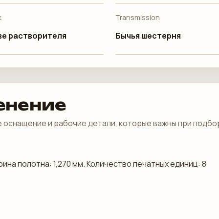
k
Transmission
ве растворителя
Бычья шестерня
енение
 оснащение и рабочие детали, которые важны при подбо
рина полотна: 1,270 мм. Количество печатных единиц: 8