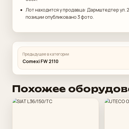
Лот находится у продавца: Дармштедтер ул. 2,
позиции опубликовано 3 фото.
Предыдущее в категории
Comexi FW 2110
Похожее оборудов