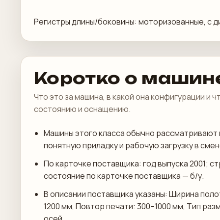
Регистры длины/боковины: моторизованные, с 
Коротко о машин
Что это за машина, в какой она конфигурации и 
состоянию и оснащению.
Машины этого класса обычно рассматривают 
понятную приладку и рабочую загрузку в смен
По карточке поставщика: год выпуска 2001; с
состояние по карточке поставщика — б/у.
В описании поставщика указаны: Ширина полот
1200 мм, Повтор печати: 300–1000 мм, Тип ра
осей.