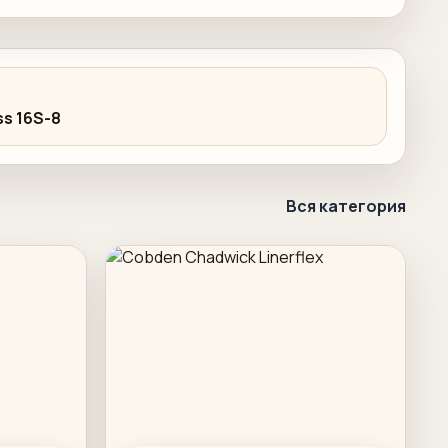
ss 16S-8
Вся категория