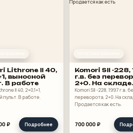
ЫЕ МАШИНЫ
ПЕЧАТНЫЕ МАШИНЫ
i Lithrone II 40,
Komori SII -228,
+1, выносной
г.в. без перево
. В работе
2+0. На складе
Продается как 
hrone II 40, 2+0,1+1,
Komori SII -228, 1997 г.в. б
 пульт. В работе.
переворота, 2+0. На скла
Продается как есть.
00 ₽
700 000 ₽
Подробнее
Подр