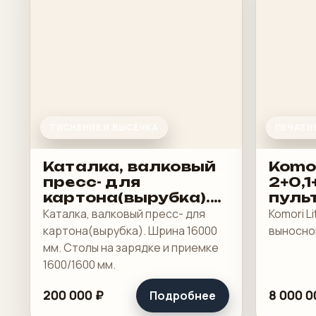
ТИСНЕНИЕ И ВЫСЕЧКА
ПЕЧАТН
Каталка, валковый
Komor
пресс- для
2+0,1
картона(вырубка).
пульт
Шрина 16000 мм
Каталка, валковый пресс- для
Komori Lit
картона(вырубка). Шрина 16000
выносной
мм. Столы на зарядке и приемке
1600/1600 мм.
200 000 ₽
8 000 0
Подробнее