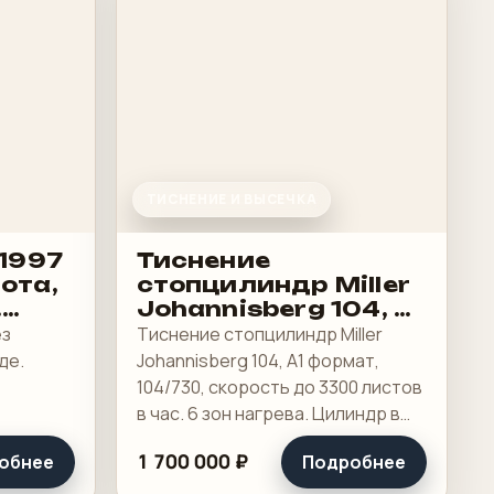
ТИСНЕНИЕ И ВЫСЕЧКА
 1997
Тиснение
рота,
стопцилиндр Miller
.
Johannisberg 104, А1
есть
формат
ез
Тиснение стопцилиндр Miller
де.
Johannisberg 104, А1 формат,
104/730, скорость до 3300 листов
в час. 6 зон нагрева. Цилиндр в
отличном состоянии.
1 700 000 ₽
обнее
Подробнее