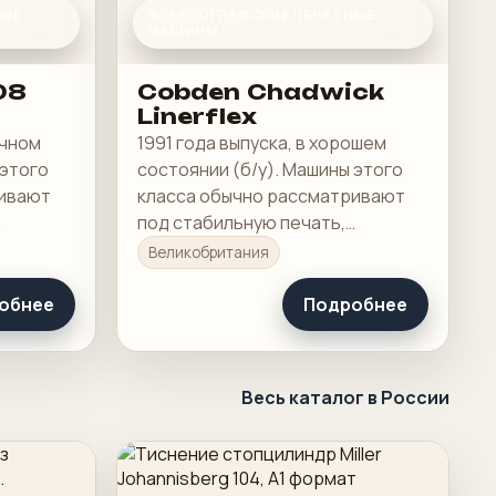
НЫЕ
ФЛЕКСОГРАФСКИЕ ПЕЧАТНЫЕ
МАШИНЫ
08
Cobden Chadwick
Linerflex
ичном
1991 года выпуска, в хорошем
 этого
состоянии (б/у). Машины этого
ривают
класса обычно рассматривают
под стабильную печать,
бочую
понятную приладку и рабочую
Великобритания
загрузку в смене.
обнее
Подробнее
Весь каталог в России