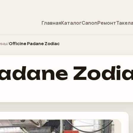
Главная
Каталог
Canon
Ремонт
Такел
ины
/
Officine Padane Zodiac
Padane Zodi