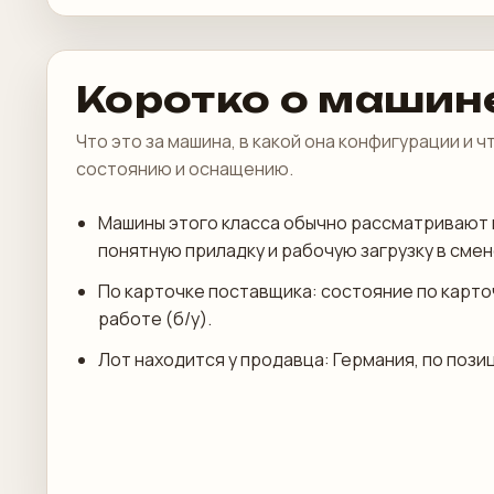
Коротко о машин
Что это за машина, в какой она конфигурации и 
состоянию и оснащению.
Машины этого класса обычно рассматривают 
понятную приладку и рабочую загрузку в смен
По карточке поставщика: состояние по карто
работе (б/у).
Лот находится у продавца: Германия, по пози