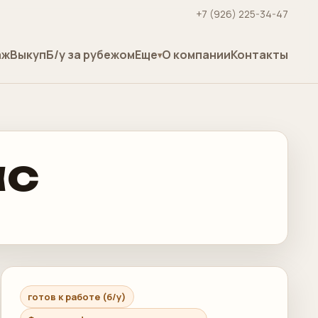
+7 (926) 225-34-47
аж
Выкуп
Б/у за рубежом
Еще
О компании
Контакты
ac
готов к работе (б/у)