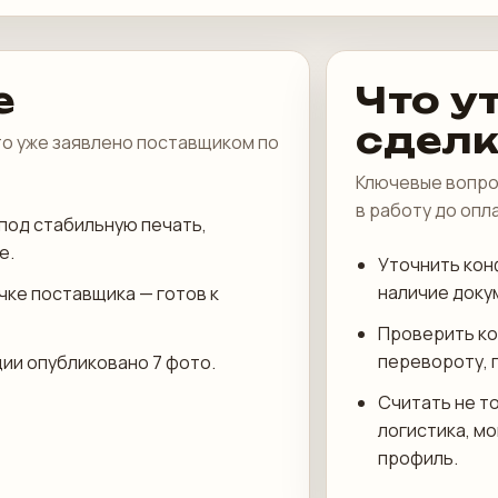
е
Что у
сдел
что уже заявлено поставщиком по
Ключевые вопро
в работу до опл
под стабильную печать,
е.
Уточнить кон
наличие доку
чке поставщика — готов к
Проверить ко
перевороту, 
ции опубликовано 7 фото.
Считать не то
логистика, м
профиль.