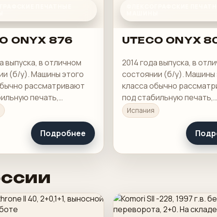
ГРАФСКИЕ ПЕЧАТНЫЕ
ФЛЕКСОГРАФСКИЕ ПЕЧАТ
Ы
МАШИНЫ
O ONYX 876
UTECO ONYX 8
а выпуска, в отличном
2014 года выпуска, в отл
и (б/у). Машины этого
состоянии (б/у). Машины
обычно рассматривают
класса обычно рассмат
бильную печать,
под стабильную печать,
ю приладку и рабочую
понятную приладку и ра
Испания
 в смене.
загрузку в смене.
Подробнее
Подр
оссии