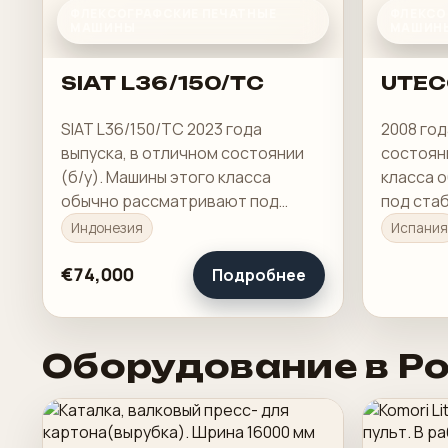
ФЛЕКСОГРАФСКИЕ ПЕЧАТНЫЕ
ФЛЕКСО
МАШИНЫ
МАШИН
SIAT L36/150/TC
UTEC
SIAT L36/150/TC 2023 года
2008 год
выпуска, в отличном состоянии
состояни
(б/у). Машины этого класса
класса 
обычно рассматривают под
под ста
стабильную печать, понятную
понятну
Индонезия
Испания
приладку и рабочую загрузку в
загрузку
смене.
€74,000
Подробнее
Оборудование в Р