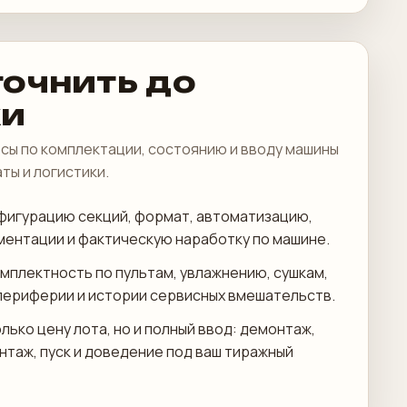
точнить до
ки
сы по комплектации, состоянию и вводу машины
аты и логистики.
фигурацию секций, формат, автоматизацию,
ментации и фактическую наработку по машине.
мплектность по пультам, увлажнению, сушкам,
периферии и истории сервисных вмешательств.
лько цену лота, но и полный ввод: демонтаж,
онтаж, пуск и доведение под ваш тиражный