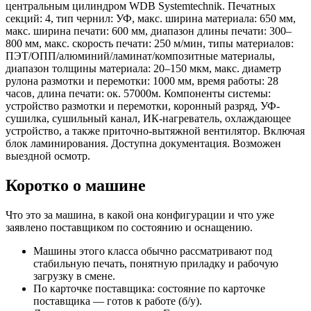
центральным цилиндром WDB Systemtechnik. Печатных
секций: 4, тип чернил: УФ, макс. ширина материала: 650 мм,
макс. ширина печати: 600 мм, диапазон длины печати: 300–
800 мм, макс. скорость печати: 250 м/мин, типы материалов:
ПЭТ/ОПП/алюминий/ламинат/композитные материалы,
диапазон толщины материала: 20–150 мкм, макс. диаметр
рулона размотки и перемотки: 1000 мм, время работы: 28
часов, длина печати: ок. 57000м. Компоненты системы:
устройство размотки и перемотки, коронный разряд, УФ-
сушилка, сушильный канал, ИК-нагреватель, охлаждающее
устройство, а также приточно-вытяжной вентилятор. Включая
блок ламинирования. Доступна документация. Возможен
выездной осмотр.
Коротко о машине
Что это за машина, в какой она конфигурации и что уже
заявлено поставщиком по состоянию и оснащению.
Машины этого класса обычно рассматривают под
стабильную печать, понятную приладку и рабочую
загрузку в смене.
По карточке поставщика: состояние по карточке
поставщика — готов к работе (б/у).