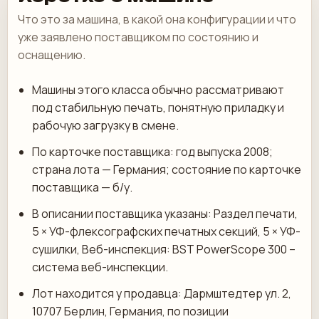
Что это за машина, в какой она конфигурации и что
уже заявлено поставщиком по состоянию и
оснащению.
Машины этого класса обычно рассматривают
под стабильную печать, понятную приладку и
рабочую загрузку в смене.
По карточке поставщика: год выпуска 2008;
страна лота — Германия; состояние по карточке
поставщика — б/у.
В описании поставщика указаны: Раздел печати,
5 × УФ-флексографских печатных секций, 5 × УФ-
сушилки, Веб-инспекция: BST PowerScope 300 –
система веб-инспекции.
Лот находится у продавца: Дармштедтер ул. 2,
10707 Берлин, Германия, по позиции