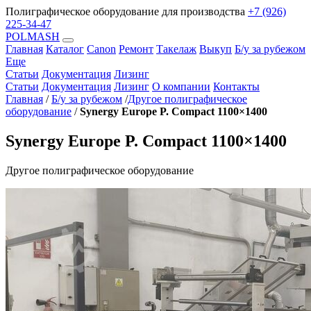
Полиграфическое оборудование для производства
+7 (926)
225-34-47
POLMASH
Главная
Каталог
Canon
Ремонт
Такелаж
Выкуп
Б/у за рубежом
Еще
Статьи
Документация
Лизинг
Статьи
Документация
Лизинг
О компании
Контакты
Главная
/
Б/у за рубежом
/
Другое полиграфическое
оборудование
/
Synergy Europe P. Compact 1100×1400
Synergy Europe P. Compact 1100×1400
Другое полиграфическое оборудование