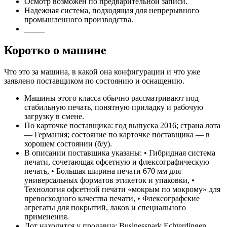
Осмотр возможен по предварительной записи.
Надежная система, подходящая для непрерывного
промышленного производства.
_____
Коротко о машине
Что это за машина, в какой она конфигурации и что уже
заявлено поставщиком по состоянию и оснащению.
Машины этого класса обычно рассматривают под
стабильную печать, понятную приладку и рабочую
загрузку в смене.
По карточке поставщика: год выпуска 2016; страна лота
— Германия; состояние по карточке поставщика — в
хорошем состоянии (б/у).
В описании поставщика указаны: • Гибридная система
печати, сочетающая офсетную и флексографическую
печать, • Большая ширина печати 670 мм для
универсальных форматов этикеток и упаковки, •
Технология офсетной печати «мокрым по мокрому» для
превосходного качества печати, • Флексографские
агрегаты для покрытий, лаков и специального
применения.
Лот находится у продавца: Businesspark Echterdingen,