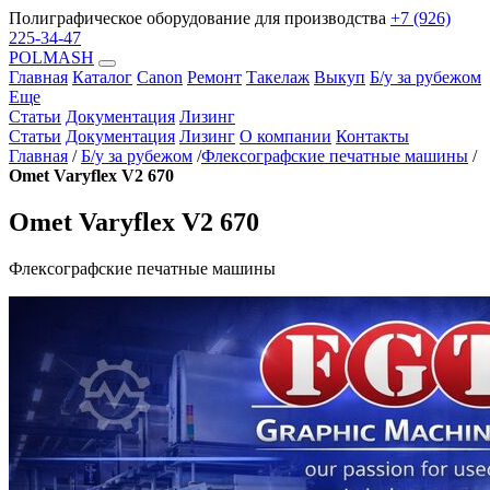
Полиграфическое оборудование для производства
+7 (926)
225-34-47
POLMASH
Главная
Каталог
Canon
Ремонт
Такелаж
Выкуп
Б/у за рубежом
Еще
Статьи
Документация
Лизинг
Статьи
Документация
Лизинг
О компании
Контакты
Главная
/
Б/у за рубежом
/
Флексографские печатные машины
/
Omet Varyflex V2 670
Omet Varyflex V2 670
Флексографские печатные машины