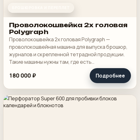
БРОШЮРОВКА И ПЕРЕПЛЕТ
Проволокошвейка 2х головая
Polygraph
Проволокошвейка 2х головая Polygraph —
проволокошвейная машина для выпуска брошюр,
журналов и скрепленной тетрадной продукции.
Такие машины нужны там, где есть
повторяющиеся работы на скрепку и хочется
180 000 ₽
Подробнее
держать этот этап.