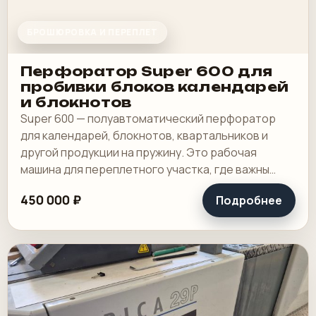
БРОШЮРОВКА И ПЕРЕПЛЕТ
Перфоратор Super 600 для
пробивки блоков календарей
и блокнотов
Super 600 — полуавтоматический перфоратор
для календарей, блокнотов, квартальников и
другой продукции на пружину. Это рабочая
машина для переплетного участка, где важны
широкая зона пробивки, быстрая смена
450 000 ₽
Подробнее
инструмента и.